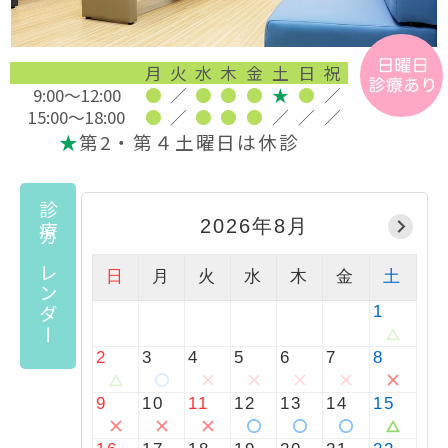
月
火
水
木
金
土
日
祝
9:00～12:00
●
／
●
●
●
★
●
／
15:00～18:00
●
／
●
●
●
／
／
／
★
第2・第４土曜日は休診
診療カレンダー
2026年8月
日
月
火
水
木
金
土
1
2
3
4
5
6
7
8
9
10
11
12
13
14
15