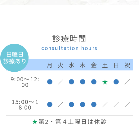
診療時間
consultation hours
月
火
水
木
金
土
日
祝
9:00～12:
●
／
●
●
●
★
●
／
00
15:00～1
●
／
●
●
●
／
／
／
8:00
★
第2・第４土曜日は休診