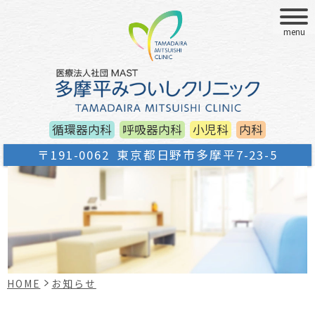
menu
循環器内科
呼吸器内科
小児科
内科
〒191-0062
東京都日野市多摩平7-23-5
HOME
お知らせ